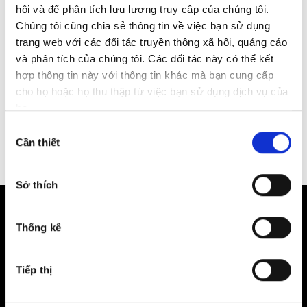
hội và để phân tích lưu lượng truy cập của chúng tôi.
Chúng tôi cũng chia sẻ thông tin về việc bạn sử dụng
trang web với các đối tác truyền thông xã hội, quảng cáo
Tôi đồng ý cho phép Công ty Cổ Phần Liên Á Quốc Tế (Audi
và phân tích của chúng tôi. Các đối tác này có thể kết
Việt Nam) có thể sử dụng dữ liệu cá nhân của tôi cho mục
đích liên lạc và tiếp thị. Vui lòng tham khảo
Chính sách
hợp thông tin này với thông tin khác mà bạn cung cấp
quyền riêng tư
để biết thêm chi tiết.
cho họ hoặc họ thu thập từ việc bạn sử dụng dịch vụ của
họ.
Lựa
Cần thiết
chọn
chấp
thuận
Sở thích
Thống kê
Tiếp thị
Showroom Audi Hà Nội