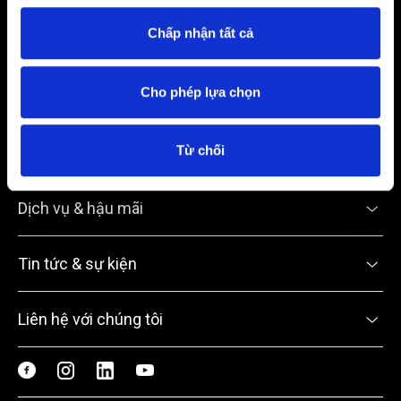
Địa chỉ:
Số 8 Đường Phạm Hùng, Phường Yên Hoà, TP. Hà Nội
Chấp nhận tất cả
Điện thoại:
0934 686 195
Cho phép lựa chọn
Email:
contact.ahn@audi-hanoi.vn
Từ chối
Các mẫu xe
Dịch vụ & hậu mãi
Tin tức & sự kiện
Liên hệ với chúng tôi