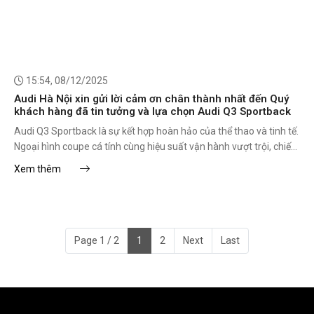
15:54, 08/12/2025
Audi Hà Nội xin gửi lời cảm ơn chân thành nhất đến Quý
khách hàng đã tin tưởng và lựa chọn Audi Q3 Sportback
Audi Q3 Sportback là sự kết hợp hoàn hảo của thể thao và tinh tế.
Ngoại hình coupe cá tính cùng hiệu suất vận hành vượt trội, chiếc
xe này sẵn sàng cùng Quý khách chinh phục mọi cung đường đô
Xem thêm
thị, đồng thời khẳng định dấu ấn cá nhân mạnh mẽ.
Page 1 / 2
1
2
Next
Last