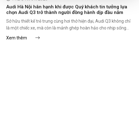
Audi Hà Nội hân hạnh khi được Quý khách tin tưởng lựa
chọn Audi Q3 trở thành người đồng hành dịp đầu năm
Sở hữu thiết kế trẻ trung cùng hơi thở hiện đại, Audi Q3 không chỉ
là một chiếc xe, mà còn là mảnh ghép hoàn hảo cho nhịp sống
phố thị năng động. Audi Hà Nội thật sự hân hạnh khi được Quý
Xem thêm
khách tin tưởng lựa chọn trở thành người đồng hành trên những
hành trình trải nghiệm xe sang đầy cảm xúc.