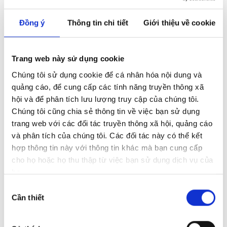
Đồng ý
Thông tin chi tiết
Giới thiệu về cookie
Trang web này sử dụng cookie
Chúng tôi sử dụng cookie để cá nhân hóa nội dung và
quảng cáo, để cung cấp các tính năng truyền thông xã
hội và để phân tích lưu lượng truy cập của chúng tôi.
Chúng tôi cũng chia sẻ thông tin về việc bạn sử dụng
trang web với các đối tác truyền thông xã hội, quảng cáo
09:46, 23/01/2026
và phân tích của chúng tôi. Các đối tác này có thể kết
Audi Hà Nội trân trọng cảm ơn Quý khách đã tin tưởng lựa
hợp thông tin này với thông tin khác mà bạn cung cấp
chọn Audi A6 làm người bạn đồng hành lý tưởng cho
cho họ hoặc họ thu thập từ việc bạn sử dụng dịch vụ của
những hành trình du xuân.
Với thiết kế sắc sảo và trau chuốt, Audi A6 là tuyệt tác vượt thời
họ.
gian – nơi vẻ đẹp lịch lãm hòa quyện cùng tinh thần thể thao
Lựa
phóng khoáng, toát lên phong thái sang trọng đầy lôi cuốn.
Xem thêm
Cần thiết
chọn
chấp
thuận