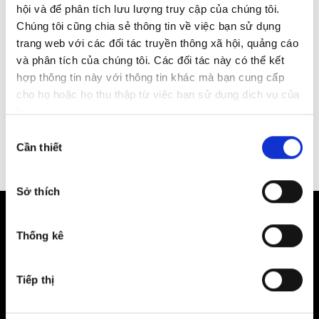
hội và để phân tích lưu lượng truy cập của chúng tôi.
Chúng tôi cũng chia sẻ thông tin về việc bạn sử dụng
trang web với các đối tác truyền thông xã hội, quảng cáo
Tôi đồng ý cho phép Công ty Cổ Phần Liên Á Quốc Tế (Audi
Việt Nam) có thể sử dụng dữ liệu cá nhân của tôi cho mục
và phân tích của chúng tôi. Các đối tác này có thể kết
đích liên lạc và tiếp thị. Vui lòng tham khảo
Chính sách
hợp thông tin này với thông tin khác mà bạn cung cấp
quyền riêng tư
để biết thêm chi tiết.
cho họ hoặc họ thu thập từ việc bạn sử dụng dịch vụ của
họ.
Lựa
Cần thiết
chọn
chấp
thuận
Sở thích
Thống kê
Tiếp thị
Showroom Audi Hà Nội