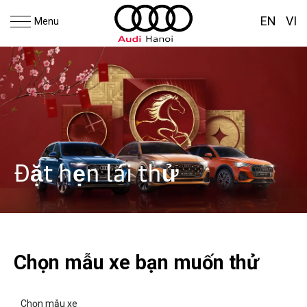
EN
VI
Menu
Đặt hẹn lái thử
Chọn mẫu xe bạn muốn thử