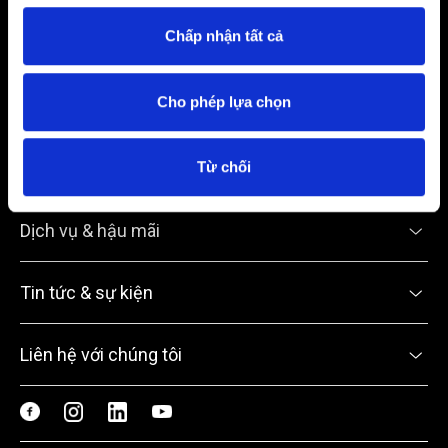
Địa chỉ:
Số 8 Đường Phạm Hùng, Phường Yên Hoà, TP. Hà Nội
Chấp nhận tất cả
Điện thoại:
0934 686 195
Cho phép lựa chọn
Email:
contact.ahn@audi-hanoi.vn
Từ chối
Các mẫu xe
Dịch vụ & hậu mãi
Tin tức & sự kiện
Liên hệ với chúng tôi