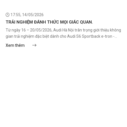
17:55, 14/05/2026
TRẢI NGHIỆM ĐÁNH THỨC MỌI GIÁC QUAN.
Từ ngày 16 – 20/05/2026, Audi Hà Nội trân trọng giới thiệu không
gian trải nghiệm đặc biệt dành cho Audi S6 Sportback e-tron -
mẫu xe S thể thao thuần điện đầu tiên của Audi tại Việt Nam.
Xem thêm