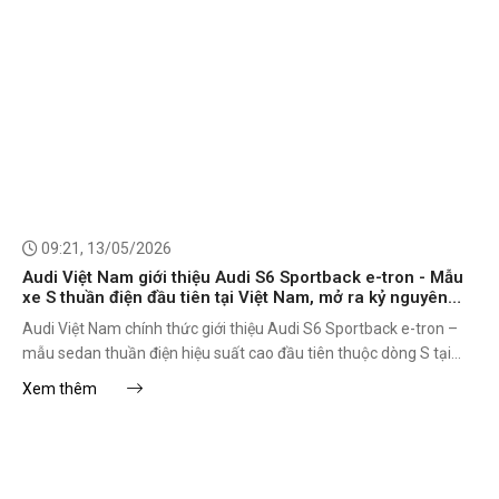
09:21, 13/05/2026
Audi Việt Nam giới thiệu Audi S6 Sportback e-tron - Mẫu
xe S thuần điện đầu tiên tại Việt Nam, mở ra kỷ nguyên
hiệu suất điện hóa mới.
Audi Việt Nam chính thức giới thiệu Audi S6 Sportback e-tron –
mẫu sedan thuần điện hiệu suất cao đầu tiên thuộc dòng S tại
Việt Nam. Đây là cột mốc quan trọng trong chiến lược điện hóa
Xem thêm
của thương hiệu, đồng thời khẳng định định hướng mang đến trải
nghiệm di chuyển bền vững nhưng vẫn giữ trọn DNA hiệu suất,
công nghệ và sự sang trọng đặc trưng của Audi.