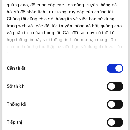
Audi đã có mặt tại Ninh Bình và sẵn sàng chào đón Quý khách
quảng cáo, để cung cấp các tính năng truyền thông xã
đến với Audi Weekend Experience, chương trình dịch vụ lưu động
hội và để phân tích lưu lượng truy cập của chúng tôi.
và trải nghiệm xe Audi được tổ chức dành riêng cho Quý khách
Xem thêm
Chúng tôi cũng chia sẻ thông tin về việc bạn sử dụng
hàng tại địa phương.
trang web với các đối tác truyền thông xã hội, quảng cáo
và phân tích của chúng tôi. Các đối tác này có thể kết
hợp thông tin này với thông tin khác mà bạn cung cấp
cho họ hoặc họ thu thập từ việc bạn sử dụng dịch vụ của
họ.
Lựa
Cần thiết
chọn
chấp
thuận
Sở thích
Thống kê
Tiếp thị