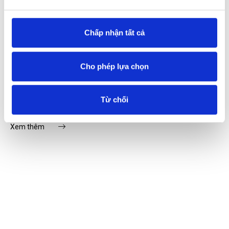
Chấp nhận tất cả
10:31, 13/06/2026
Cho phép lựa chọn
Audi đã có mặt tại Phú Thọ và sẵn sàng chào đón Quý
khách đến với Audi Weekend Experience
Tại Audi Weekend Experience, chúng tôi mang đến chuỗi trải
Từ chối
nghiệm được chuẩn bị dành riêng cho Quý khách hàng tại Phú
Thọ:
Xem thêm