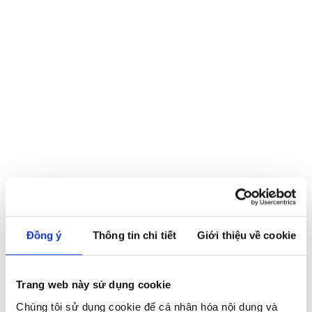
Đồng ý
Thông tin chi tiết
Giới thiệu về cookie
11:09, 11/07/2026
Audi đã có mặt tại Ninh Bình và sẵn sàng chào đón Quý
Trang web này sử dụng cookie
khách đến với Audi Weekend Experience
Chúng tôi sử dụng cookie để cá nhân hóa nội dung và