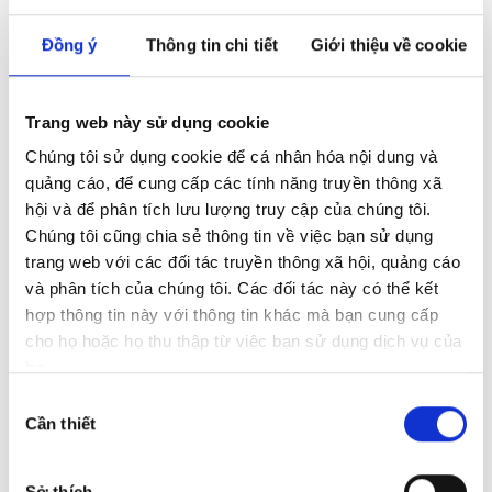
Đồng ý
Thông tin chi tiết
Giới thiệu về cookie
18:12, 16/06/2026
Trang web này sử dụng cookie
GO 2 Q tại Audi Hà Nội
Chúng tôi sử dụng cookie để cá nhân hóa nội dung và
Ưu đãi đặc biệt cho Audi Q2 & Q3 MY2025
quảng cáo, để cung cấp các tính năng truyền thông xã
hội và để phân tích lưu lượng truy cập của chúng tôi.
Xem thêm
Chúng tôi cũng chia sẻ thông tin về việc bạn sử dụng
trang web với các đối tác truyền thông xã hội, quảng cáo
và phân tích của chúng tôi. Các đối tác này có thể kết
hợp thông tin này với thông tin khác mà bạn cung cấp
cho họ hoặc họ thu thập từ việc bạn sử dụng dịch vụ của
họ.
Lựa
Cần thiết
chọn
chấp
thuận
Sở thích