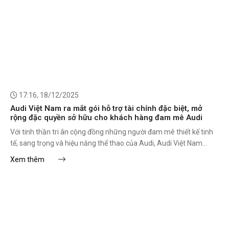
17:16, 18/12/2025
Audi Việt Nam ra mắt gói hỗ trợ tài chính đặc biệt, mở
rộng đặc quyền sở hữu cho khách hàng đam mê Audi
Với tinh thần tri ân cộng đồng những người đam mê thiết kế tinh
tế, sang trọng và hiệu năng thể thao của Audi, Audi Việt Nam
không ngừng tạo giá trị khác biệt qua đặc quyền trải nghiệm và
Xem thêm
giới thiệu các mẫu xe mới.