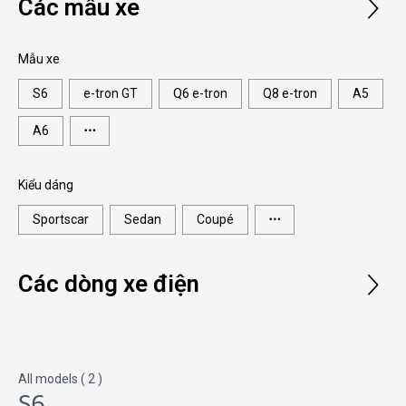
Các mẫu xe
Mẫu xe
S6
e-tron GT
Q6 e-tron
Q8 e-tron
A5
A6
Kiểu dáng
Sportscar
Sedan
Coupé
Các dòng xe điện
All models (
2
)
S6