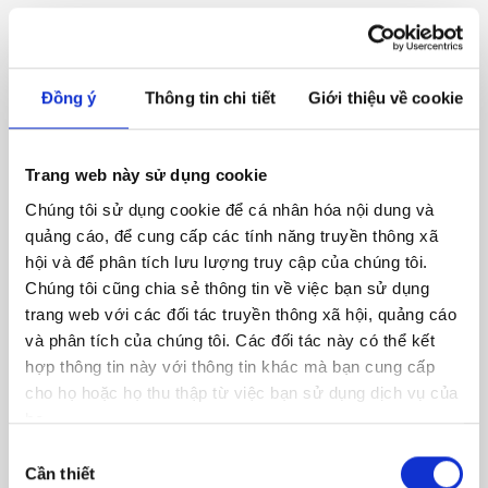
A5
Đồng ý
Thông tin chi tiết
Giới thiệu về cookie
Trang web này sử dụng cookie
A6
Chúng tôi sử dụng cookie để cá nhân hóa nội dung và
quảng cáo, để cung cấp các tính năng truyền thông xã
hội và để phân tích lưu lượng truy cập của chúng tôi.
Chúng tôi cũng chia sẻ thông tin về việc bạn sử dụng
trang web với các đối tác truyền thông xã hội, quảng cáo
A7
và phân tích của chúng tôi. Các đối tác này có thể kết
hợp thông tin này với thông tin khác mà bạn cung cấp
cho họ hoặc họ thu thập từ việc bạn sử dụng dịch vụ của
họ.
Lựa
A8
Cần thiết
chọn