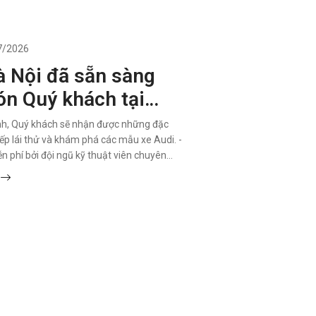
7/2026
à Nội đã sẵn sàng
ón Quý khách tại
n với những trải
ình, Quý khách sẽ nhận được những đặc
sau tay lái đầy hứng
iếp lái thử và khám phá các mẫu xe Audi. -
ễn phí bởi đội ngũ kỹ thuật viên chuyên