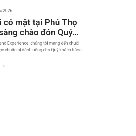
6/2026
ã có mặt tại Phú Thọ
 sàng chào đón Quý
đến với Audi Weekend
end Experience, chúng tôi mang đến chuỗi
ence
ợc chuẩn bị dành riêng cho Quý khách hàng