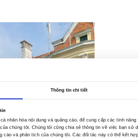
11:09, 11/0
Thông tin chi tiết
Audi đã
và sẵn
kie
khách 
Audi đã có mặt
cá nhân hóa nội dung và quảng cáo, để cung cấp các tính năng 
Experi
khách đến với 
 của chúng tôi. Chúng tôi cũng chia sẻ thông tin về việc bạn sử 
vụ lưu động và
g cáo và phân tích của chúng tôi. Các đối tác này có thể kết hợp 