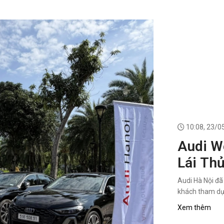
10:08, 23/0
Audi W
Lái Th
Miễn P
Audi Hà Nội đã
khách tham dự 
Xem thêm