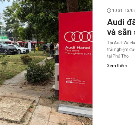
10:31, 13/0
Audi đ
và sẵn
khách 
Tại Audi Week
Experi
trải nghiệm đư
tại Phú Thọ:
Xem thêm