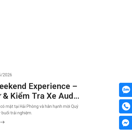
5/2026
eekend Experience –
ử & Kiểm Tra Xe Audi
hí Tại Hải Phòng.
 có mặt tại Hải Phòng và hân hạnh mời Quý
buổi trải nghiệm.