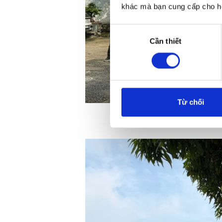
khác mà bạn cung cấp cho họ
Lựa
Cần thiết
chọn
chấp
thuận
Từ chối