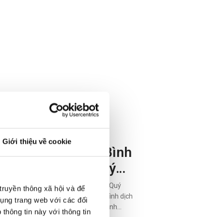
7/2026
Giới thiệu về cookie
 có mặt tại Ninh Bình
 sàng chào đón Quý
đến với Audi Weekend
 tại Ninh Bình và sẵn sàng chào đón Quý
truyền thông xã hội và để
ence
Audi Weekend Experience, chương trình dịch
dụng trang web với các đối
 trải nghiệm xe Audi được tổ chức dành
thông tin này với thông tin