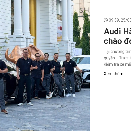
09:59, 25/0
Audi H
chào đ
Nghệ A
Tại chương tr
nghiệm 
quyền: - Trực t
Kiểm tra xe mi
nghiệp.
Xem thêm