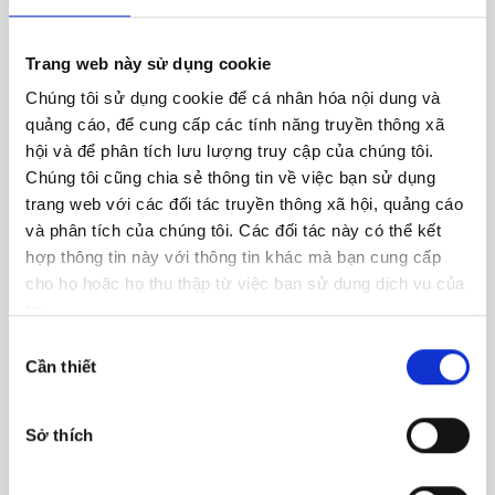
A5
Trang web này sử dụng cookie
Chúng tôi sử dụng cookie để cá nhân hóa nội dung và
quảng cáo, để cung cấp các tính năng truyền thông xã
hội và để phân tích lưu lượng truy cập của chúng tôi.
Chúng tôi cũng chia sẻ thông tin về việc bạn sử dụng
A6
trang web với các đối tác truyền thông xã hội, quảng cáo
và phân tích của chúng tôi. Các đối tác này có thể kết
hợp thông tin này với thông tin khác mà bạn cung cấp
cho họ hoặc họ thu thập từ việc bạn sử dụng dịch vụ của
họ.
A7
Lựa
Cần thiết
chọn
chấp
thuận
Sở thích
A8