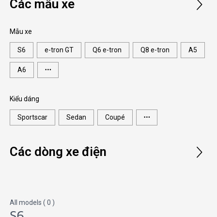
Các mẫu xe
Mẫu xe
S6
e-tron GT
Q6 e-tron
Q8 e-tron
A5
A6
Kiểu dáng
Sportscar
Sedan
Coupé
Các dòng xe điện
All models (
0
)
S6