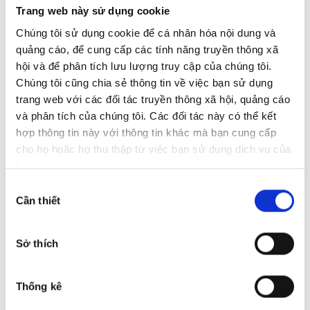
Trang web này sử dụng cookie
Chúng tôi sử dụng cookie để cá nhân hóa nội dung và
quảng cáo, để cung cấp các tính năng truyền thông xã
hội và để phân tích lưu lượng truy cập của chúng tôi.
Chúng tôi cũng chia sẻ thông tin về việc bạn sử dụng
trang web với các đối tác truyền thông xã hội, quảng cáo
và phân tích của chúng tôi. Các đối tác này có thể kết
hợp thông tin này với thông tin khác mà bạn cung cấp
cho họ hoặc họ thu thập từ việc bạn sử dụng dịch vụ của
Audi Da Nang
họ.
Lựa
Address:
86C Duy Tan Street, Hoa Cuong Tay
Cần thiết
Ward, Da Nang City, Vietnam.
chọn
chấp
Hotline:
0932 501 026
thuận
Sở thích
Sales:
0932 501 026
Website:
audi-danang.vn
Thống kê