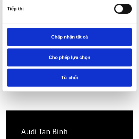
Email:
contact.ADN@audi-danang.vn
Tiếp thị
View Map
Chấp nhận tất cả
Cho phép lựa chọn
Từ chối
Audi Tan Binh