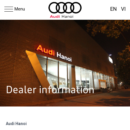
EN
VI
Menu
Dealer information
Audi Hanoi