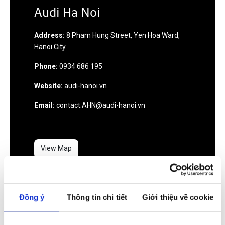
Audi Ha Noi
Address:
8 Pham Hung Street, Yen Hoa Ward,
Hanoi City.
Phone:
0934 686 195
Website:
audi-hanoi.vn
Email:
contact.AHN@audi-hanoi.vn
View Map
Đồng ý
Thông tin chi tiết
Giới thiệu về cookie