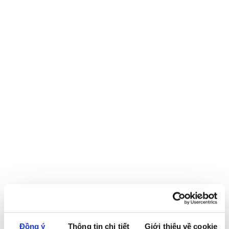
Personality is revealed in a surprising way: The new front and
rear bumpers, the octagonal Singleframe grille and the dynamic,
distinctive polygonal body lines create a powerful appearance
for the new Audi Q2. The Q2 and Q2 S line equipment packages,
together with new wheel designs and exterior paint options,
enable each Audi Q2 to express its own unique individual style.
Đồng ý
Thông tin chi tiết
Giới thiệu về cookie