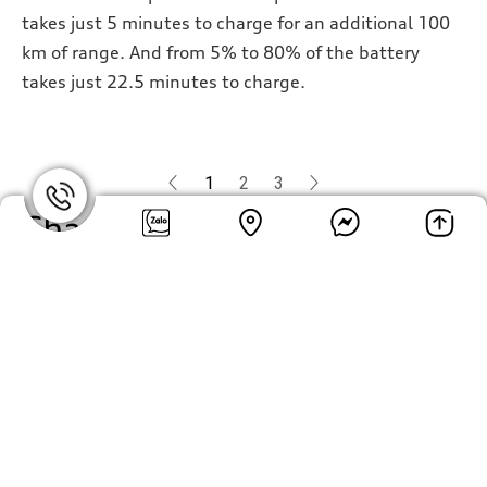
takes just 5 minutes to charge for an additional 100
km of range. And from 5% to 80% of the battery
takes just 22.5 minutes to charge.
1
2
3
Charge at home and on the
go
Bộ pin lithium-ion 800 volt được tích hợp vào phần sàn xe
mang lại hiệu suất cao - cả khi sạc và khi lái xe. Kết hợp
với hệ thống phục hồi giúp cho phạm vi di chuyển của chiếc
xe có thể lên đến 488 km được kiểm chứng bởi WLTP
(Mức tiêu thụ điện năng kết hợp¹ tính bằng kWh / 100 km: