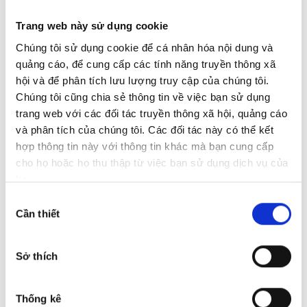
Trang web này sử dụng cookie
Chúng tôi sử dụng cookie để cá nhân hóa nội dung và
quảng cáo, để cung cấp các tính năng truyền thông xã
hội và để phân tích lưu lượng truy cập của chúng tôi.
Chúng tôi cũng chia sẻ thông tin về việc bạn sử dụng
trang web với các đối tác truyền thông xã hội, quảng cáo
và phân tích của chúng tôi. Các đối tác này có thể kết
hợp thông tin này với thông tin khác mà bạn cung cấp
cho họ hoặc họ thu thập từ việc bạn sử dụng dịch vụ của
họ.
Lựa
Cần thiết
chọn
chấp
17:51, 03/07/2026
thuận
Sở thích
A special moment as the Audi A5 is officially delivered to
our valued customer.
View more
Thống kê