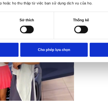
 hoặc họ thu thập từ việc bạn sử dụng dịch vụ của họ.
17:51, 03/0
Sở thích
Thống kê
A spec
Audi A5
deliver
View more
custom
Cho phép lựa chọn