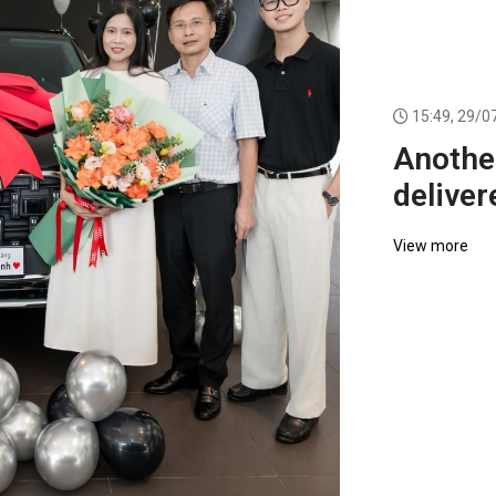
15:49, 29/0
Anothe
deliver
custom
View more