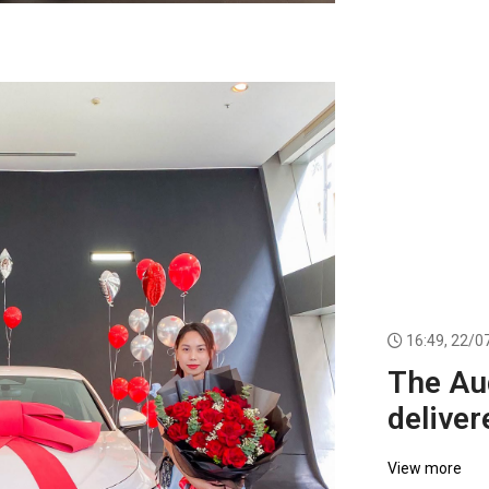
16:49, 22/0
The Au
deliver
markin
View more