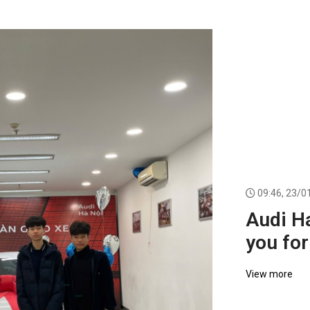
09:46, 23/0
Audi H
you for
choosi
View more
your i