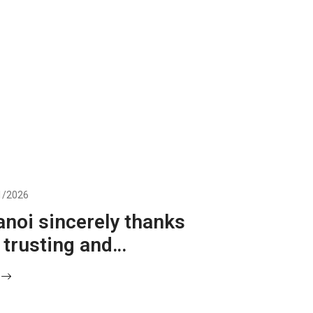
1/2026
anoi sincerely thanks
 trusting and
ng the Audi A6 as
deal companion for