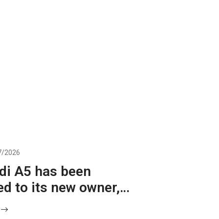
7/2026
di A5 has been
ed to its new owner,
g the beginning of an