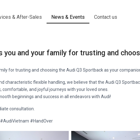
vices & After-Sales
News & Events
Contact us
s you and your family for trusting and choo
amily for trusting and choosing the Audi Q3 Sportback as your companio
 characteristic flexible handling, we believe that the Audi Q3 Sportback
c, comfortable, and joyful journeys with your loved ones.
ooth beginnings and success in all endeavors with Audi!
iate consultation.
 #AudiVietnam #HandOver