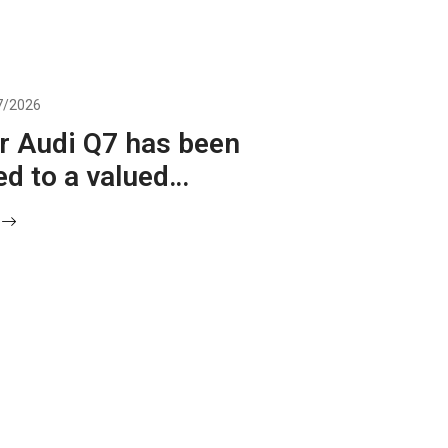
7/2026
r Audi Q7 has been
ed to a valued
er at Audi Hanoi.