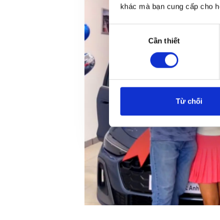
khác mà bạn cung cấp cho họ
Lựa
Cần thiết
chọn
chấp
thuận
Từ chối