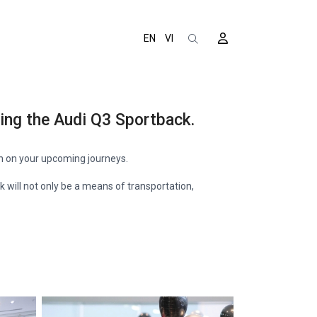
EN
VI
sing the Audi Q3 Sportback.
n on your upcoming journeys.
 will not only be a means of transportation,