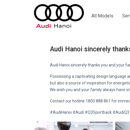
All Models
Ser
Audi Hanoi sincerely thank
Audi Hanoi sincerely thanks you and your f
Possessing a captivating design language and
but also a source of inspiration for energeti
We wish you and your family always have sm
Contact our hotline 1800 888 861 for immed
#AudiHanoi #Audi #Q3Sportback #AudiQ3